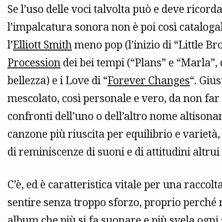
Se l’uso delle voci talvolta può e deve ricord
l’impalcatura sonora non è poi così catalogab
l’
Elliott Smith
meno pop (l’inizio di “Little Br
Procession
dei bei tempi (“Plans” e “Marla”,
bellezza) e i Love di “
Forever Changes
“. Giu
mescolato, così personale e vero, da non far
confronti dell’uno o dell’altro nome altisonan
canzone più riuscita per equilibrio e varietà
di reminiscenze di suoni e di attitudini altrui
C’è, ed è caratteristica vitale per una raccol
sentire senza troppo sforzo, proprio perché 
album che più si fa suonare e più svela ogni