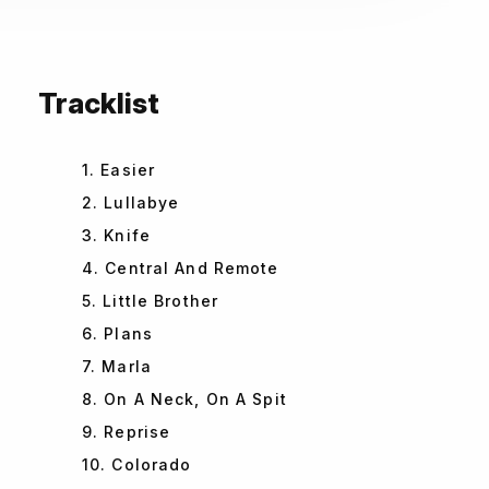
Tracklist
1. Easier
2. Lullabye
3. Knife
4. Central And Remote
5. Little Brother
6. Plans
7. Marla
8. On A Neck, On A Spit
9. Reprise
10. Colorado