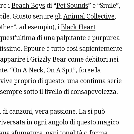
are i
Beach Boys
di “
Pet Sounds
” e “Smile”,
ile. Giusto sentire gli
Animal Collective
,
other”, ad esempio), i
Black Heart
 quest’ultima di una palpitante e purpurea
stissimo. Eppure è tutto così sapientemente
 apparire i Grizzly Bear come debitori nei
te. “On A Neck, On A Spit”, forse la
, vive proprio di questo: una continua serie
 sempre sotto il livello di consapevolezza.
ta di canzoni, vera passione. La si può
riversata in ogni angolo di questo magico
 sua sfumatura, ogni tonalità o forma