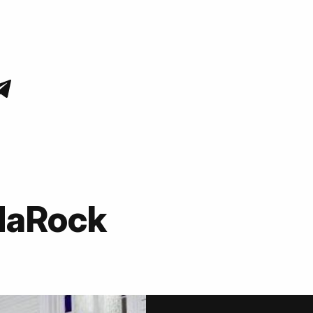
daRock