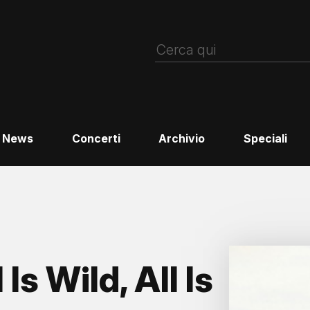
News
Concerti
Archivio
Speciali
s Wild, All Is