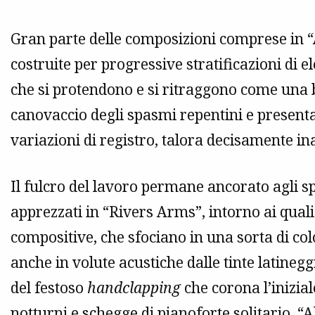
Gran parte delle composizioni comprese in “All
costruite per progressive stratificazioni di 
che si protendono e si ritraggono come una 
canovaccio degli spasmi repentini e presen
variazioni di registro, talora decisamente in
Il fulcro del lavoro permane ancorato agli spl
apprezzati in “Rivers Arms”, intorno ai quali
compositive, che sfociano in una sorta di co
anche in volute acustiche dalle tinte latinegg
del festoso
handclapping
che corona l’inizia
notturni e schegge di pianoforte solitario, “Al