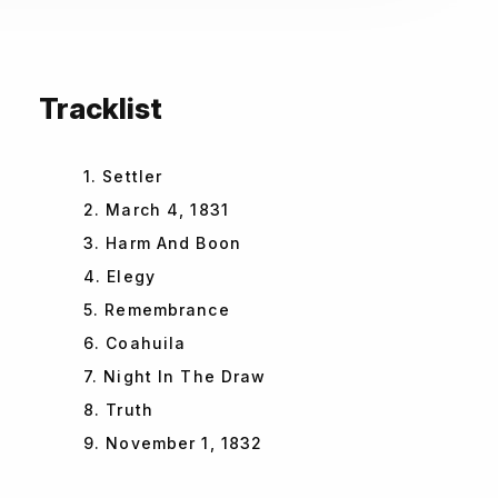
Tracklist
1. Settler
2. March 4, 1831
3. Harm And Boon
4. Elegy
5. Remembrance
6. Coahuila
7. Night In The Draw
8. Truth
9. November 1, 1832