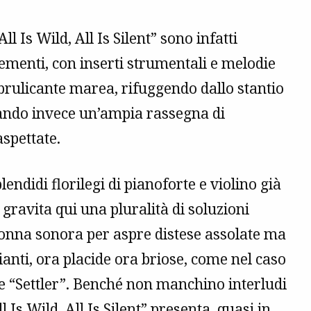
 Is Wild, All Is Silent” sono infatti
elementi, con inserti strumentali e melodie
brulicante marea, rifuggendo dallo stantio
tando invece un’ampia rassegna di
aspettate.
endidi florilegi di pianoforte e violino già
 gravita qui una pluralità di soluzioni
lonna sonora per aspre distese assolate ma
ianti, ora placide ora briose, come nel caso
le “Settler”. Benché non manchino interludi
l Is Wild, All Is Silent” presenta, quasi in