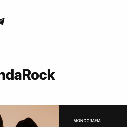
OndaRock
MONOGRAFIA