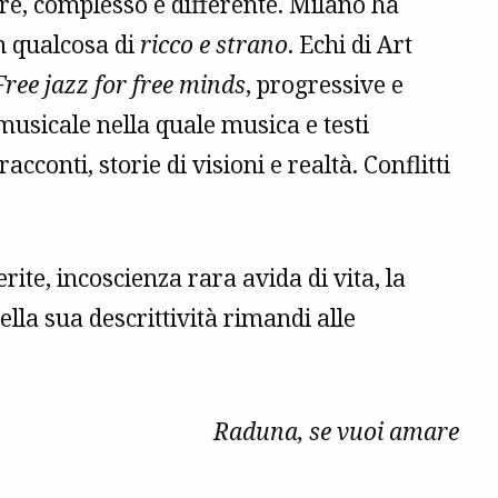
ture, complesso e differente. Milano ha
n qualcosa di
ricco e strano
. Echi di Art
Free jazz for free minds
, progressive e
musicale nella quale musica e testi
cconti, storie di visioni e realtà. Conflitti
ite, incoscienza rara avida di vita, la
lla sua descrittività rimandi alle
Raduna, se vuoi amare