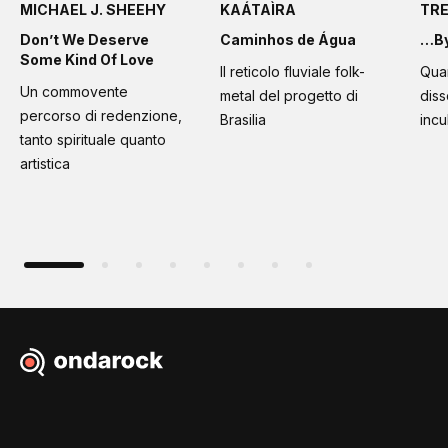
MICHAEL J. SHEEHY
KAÁTAÌRA
TR
Don’t We Deserve
Caminhos de Água
…By
Some Kind Of Love
Il reticolo fluviale folk-
Quan
Un commovente
metal del progetto di
diss
percorso di redenzione,
Brasilia
incu
tanto spirituale quanto
artistica