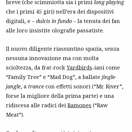
breve (che scimmiotta sia i primi
long playing
che i primi 45 giri) nell’era dei dispositivi
digitali, e –
dulcis in fundo
– la tenuta dei fan
alle loro insistite olografie passatiste.
Il nuovo diligente riassuntino spazia, senza
nessuna innovazione ma con molta
scioltezza, da frat-rock
Yardbirds
-iani come
“Family Tree” e “Mad Dog”, a ballate
jingle-
jangle
, a
trance
con effetti sonori (“Mr. River”,
forse la migliore della prima parte) e una
ridiscesa alle radici dei
Ramones
(“Raw
Meat”).