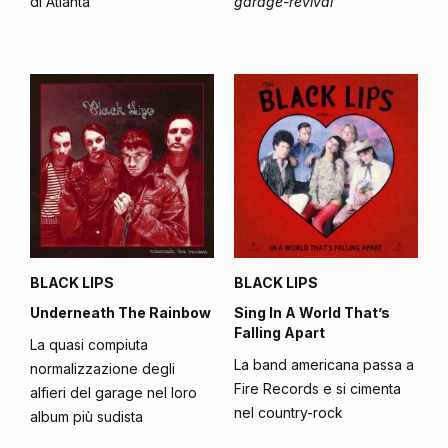
di Atlanta
garage-revival
BLACK LIPS
BLACK LIPS
Underneath The Rainbow
Sing In A World That’s
Falling Apart
La quasi compiuta
La band americana passa a
normalizzazione degli
Fire Records e si cimenta
alfieri del garage nel loro
nel country-rock
album più sudista