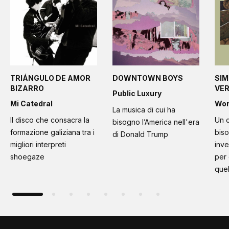
TRIÁNGULO DE AMOR
DOWNTOWN BOYS
SIM
BIZARRO
VE
Public Luxury
Mi Catedral
Wo
La musica di cui ha
Il disco che consacra la
Un c
bisogno l’America nell'era
formazione galiziana tra i
bis
di Donald Trump
migliori interpreti
inve
shoegaze
per
quel