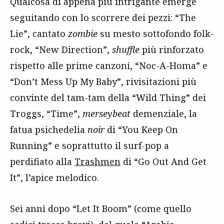
Qualcosa di appena più intrigante emerge
seguitando con lo scorrere dei pezzi: “The
Lie”, cantato
zombie
su mesto sottofondo folk-
rock, “New Direction”,
shuffle
più rinforzato
rispetto alle prime canzoni, “Noc-A-Homa” e
“Don’t Mess Up My Baby”, rivisitazioni più
convinte del tam-tam della “Wild Thing” dei
Troggs, “Time”,
merseybeat
demenziale, la
fatua psichedelia
noir
di “You Keep On
Running” e soprattutto il surf-pop a
perdifiato alla
Trashmen
di “Go Out And Get
It”, l’apice melodico.
Sei anni dopo “Let It Boom” (come quello