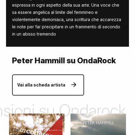
espressa in ogni aspetto della sua arte. Una voce che
sa essere angelica al limite del femmineo e
violentemente demoniaca, una scrittura che accarezza
le note per far precipitare in un frammento di secondo
in un abisso tremendo
Peter Hammill su OndaRock
Vai alla scheda artista
ensioni su Ondarock