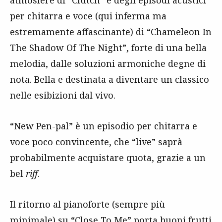
atmosfere di “Clutch” e degli episodi acustici
per chitarra e voce (qui inferma ma
estremamente affascinante) di “Chameleon In
The Shadow Of The Night”, forte di una bella
melodia, dalle soluzioni armoniche degne di
nota. Bella e destinata a diventare un classico
nelle esibizioni dal vivo.
“New Pen-pal” è un episodio per chitarra e
voce poco convincente, che “live” saprà
probabilmente acquistare quota, grazie a un
bel
riff
.
Il ritorno al pianoforte (sempre più
minimale) su “Close To Me” porta buoni frutti