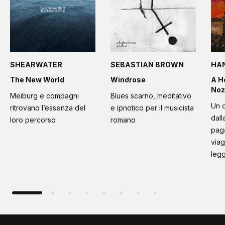
SHEARWATER
SEBASTIAN BROWN
HA
The New World
Windrose
A H
Noz
Meiburg e compagni
Blues scarno, meditativo
Un d
ritrovano l’essenza del
e ipnotico per il musicista
dall
loro percorso
romano
paga
viag
leg