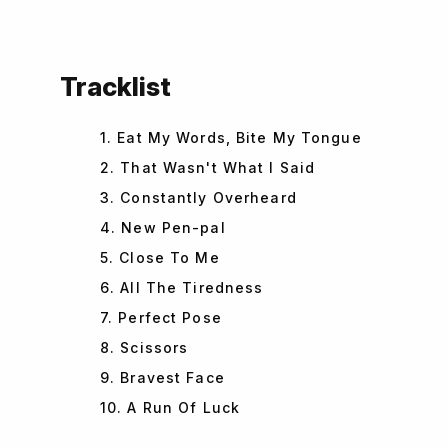
Tracklist
1. Eat My Words, Bite My Tongue
2. That Wasn't What I Said
3. Constantly Overheard
4. New Pen-pal
5. Close To Me
6. All The Tiredness
7. Perfect Pose
8. Scissors
9. Bravest Face
10. A Run Of Luck