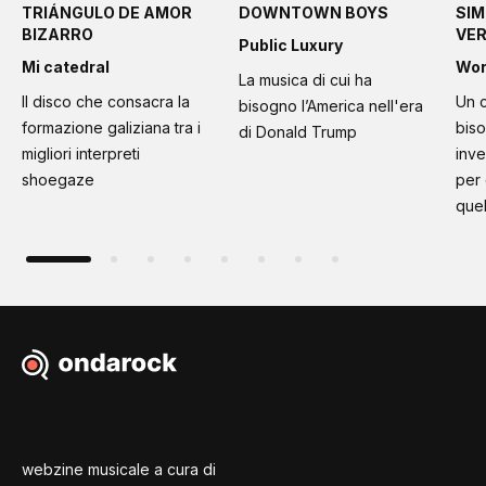
TRIÁNGULO DE AMOR
DOWNTOWN BOYS
SIM
BIZARRO
VE
Public Luxury
Mi catedral
Wo
La musica di cui ha
Il disco che consacra la
Un c
bisogno l’America nell'era
formazione galiziana tra i
bis
di Donald Trump
migliori interpreti
inve
shoegaze
per
quel
webzine musicale a cura di