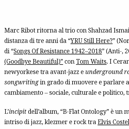
Marc Ribot ritorna al trio con Shahzad Ismail
distanza di tre anni da “
YRU Still Here?
” (Nor
di “
Songs Of Resistance 1942–2018
” (Anti-, 
(Goodbye Beautiful)”
con
Tom Waits
. I Cer
newyorkese tra avant-jazz e
underground r
songwriting
in grado di muovere e parlare a
cambiamento – sociale, culturale e politico, t
L’
incipit
dell’album, “B-Flat Ontology” è un m
intriso di jazz, klezmer e rock tra
Elvis Coste