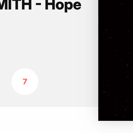
ITH - Hope
7