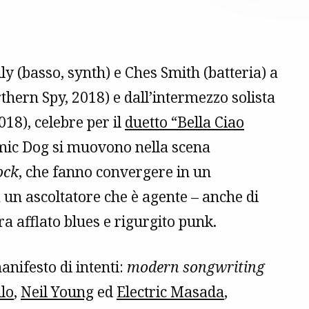
y (basso, synth) e Ches Smith (batteria) a
thern Spy, 2018) e dall’intermezzo solista
2018), celebre per il
duetto “Bella Ciao
amic Dog si muovono nella scena
ock
, che fanno convergere in un
 un ascoltatore che è agente – anche di
ra afflato blues e rigurgito punk.
anifesto di intenti:
modern songwriting
llo
,
Neil Young
ed
Electric Masada
,