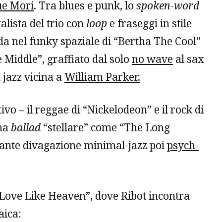
ue Mori
. Tra blues e punk, lo
spoken-word
alista del trio con
loop
e fraseggi in stile
onda nel funky spaziale di “Bertha The Cool”
 Middle”, graffiato dal solo
no wave
al sax
 jazz vicina a
William Parker.
o – il reggae di “Nickelodeon” e il rock di
na
ballad
“stellare” come “The Long
inante divagazione minimal-jazz poi
psych-
Love Like Heaven”, dove Ribot incontra
aica: