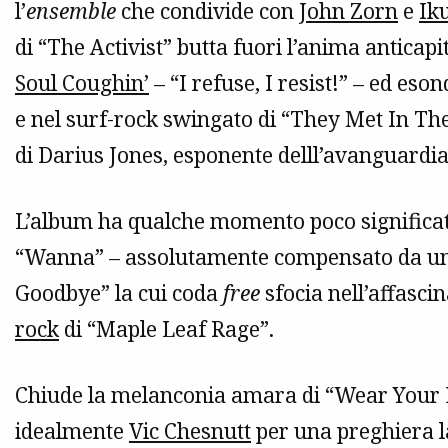
l’
ensemble
che condivide con
John Zorn
e
Ik
di “The Activist” butta fuori l’anima anticapit
Soul Coughin’
– “I refuse, I resist!” – ed es
e nel surf-rock swingato di “They Met In The
di Darius Jones, esponente delll’avanguardia
L’album ha qualche momento poco significativ
“Wanna” – assolutamente compensato da u
Goodbye” la cui coda
free
sfocia nell’affasc
rock
di “Maple Leaf Rage”.
Chiude la melanconia amara di “Wear Your 
idealmente
Vic Chesnutt
per una preghiera l