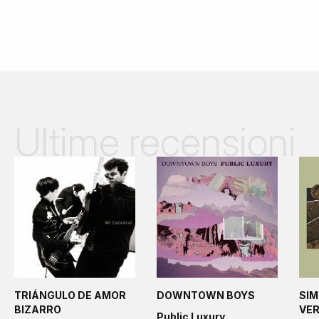
Ultime recensioni
TRIÁNGULO DE AMOR
DOWNTOWN BOYS
SIM
BIZARRO
VE
Public Luxury