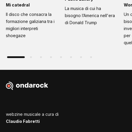
Mi catedral
Wo
La musica di cui ha
Il disco che consacra la
Un c
bisogno l’America nell'era
formazione galiziana tra i
bis
di Donald Trump
migliori interpreti
inve
shoegaze
per
quel
webzine musicale a cura di
Claudio Fabretti