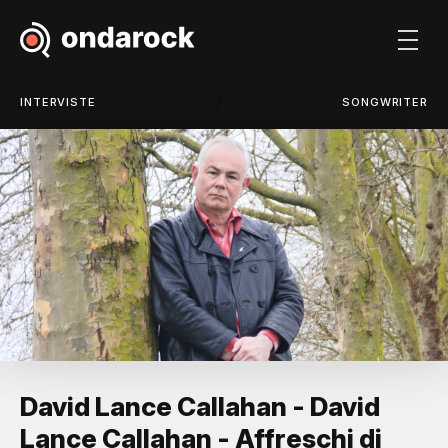
/
INTERVISTE
SONGWRITER
David Lance Callahan - David
Lance Callahan - Affreschi di