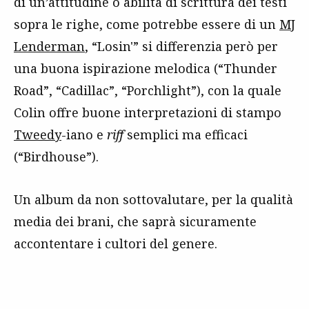
di un’attitudine o abilità di scrittura dei testi
sopra le righe, come potrebbe essere di un
MJ
Lenderman
, “Losin'” si differenzia però per
una buona ispirazione melodica (“Thunder
Road”, “Cadillac”, “Porchlight”), con la quale
Colin offre buone interpretazioni di stampo
Tweedy
-iano e
riff
semplici ma efficaci
(“Birdhouse”).
Un album da non sottovalutare, per la qualità
media dei brani, che saprà sicuramente
accontentare i cultori del genere.