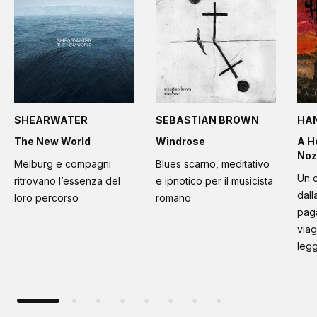
SHEARWATER
SEBASTIAN BROWN
HA
The New World
Windrose
A H
Noz
Meiburg e compagni
Blues scarno, meditativo
Un d
ritrovano l’essenza del
e ipnotico per il musicista
dall
loro percorso
romano
paga
viag
leg