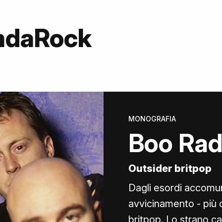
OndaRock
MONOGRAFIA
Boo Rad
Outsider britpop
Dagli esordi accomun
avvicinamento - più 
britpop. Lo strano c