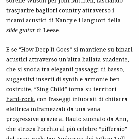
sorelle Wilson per
Joni Mitchell
, lasciando
trasparire bagliori country attraverso i
ricami acustici di Nancy e i languori della
slide guitar
di Leese.
E se “How Deep It Goes” si mantiene su binari
acustici attraverso un’altra ballata suadente,
che si snoda tra eleganti passaggi di basso,
suggestivi inserti di synth e armonie ben
costruite, “Sing Child” torna su territori
hard-rock
, con fraseggi infuocati di chitarra
elettrica inframezzati da una vena
progressive grazie al flauto suonato da Ann,
che strizza l’occhio al più celebre “pifferaio”
del prog-rock:
Ian Anderson
dei Jethro Tull.