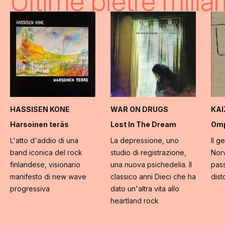
Ultime pietre miliar
HASSISEN KONE
WAR ON DRUGS
KA
Harsoinen teräs
Lost In The Dream
Omp
L'atto d'addio di una
La depressione, uno
Il g
band iconica del rock
studio di registrazione,
Norv
finlandese, visionario
una nuova psichedelia. Il
pass
manifesto di new wave
classico anni Dieci che ha
dist
progressiva
dato un'altra vita allo
heartland rock