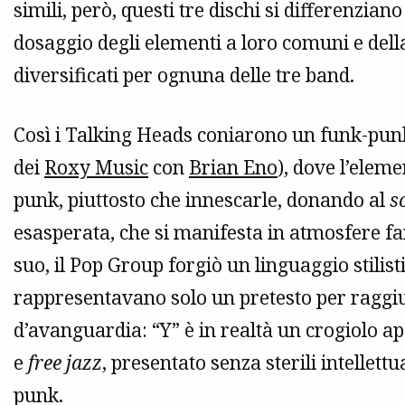
simili, però, questi tre dischi si differenzian
dosaggio degli elementi a loro comuni e della 
diversificati per ognuna delle tre band.
Così i Talking Heads coniarono un funk-punk
dei
Roxy Music
con
Brian Eno
), dove l’eleme
punk, piuttosto che innescarle, donando al
s
esasperata, che si manifesta in atmosfere fa
suo, il Pop Group forgiò un linguaggio stilisti
rappresentavano solo un pretesto per raggiun
d’avanguardia: “Y” è in realtà un crogiolo apo
e
free jazz
, presentato senza sterili intellettu
punk.