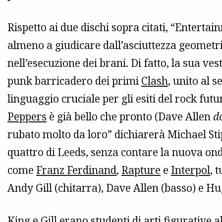
Rispetto ai due dischi sopra citati, “Enterta
almeno a giudicare dall’asciuttezza geometri
nell’esecuzione dei brani. Di fatto, la sua ves
punk barricadero dei primi
Clash
, unito al 
linguaggio cruciale per gli esiti del rock futu
Peppers
è già bello che pronto (Dave Allen
d
rubato molto da loro” dichiarerà Michael St
quattro di Leeds, senza contare la nuova on
come
Franz Ferdinand
,
Rapture
e
Interpol
, 
Andy Gill (chitarra), Dave Allen (basso) e H
King e Gill erano studenti di arti figurative a