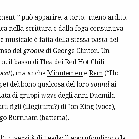
inment!” può apparire, a torto, meno ardito,
ca nella scrittura e dalla foga consuntiva
te musicale è fatta della stessa pasta del
senso del
groove
di
George Clinton
. Un
ro: il basso di Flea dei
Red Hot Chili
ocet
), ma anche
Minutemen
e
Rem
(“Ho
ipe) debbono qualcosa del loro
sound
ai
data di gruppi
wave
degli anni Duemila
tutti figli (illegittimi?) di Jon King (voce),
ugo Burnham (batteria).
ll’università di Leeds; lì approfondirono le