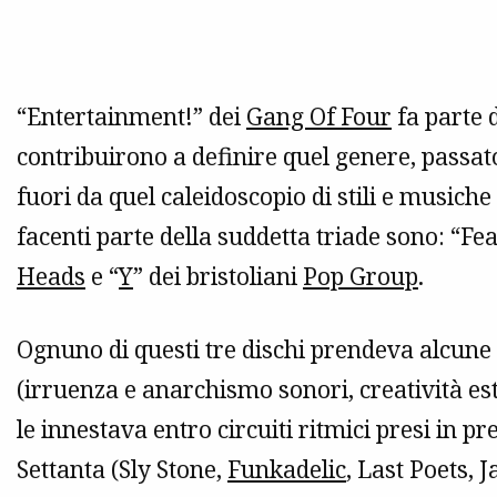
“Entertainment!” dei
Gang Of Four
fa parte d
contribuirono a definire quel genere, passat
fuori da quel caleidoscopio di stili e musiche
facenti parte della suddetta triade sono: “F
Heads
e “
Y
” dei bristoliani
Pop Group
.
Ognuno di questi tre dischi prendeva alcune 
(irruenza e anarchismo sonori, creatività es
le innestava entro circuiti ritmici presi in pr
Settanta (Sly Stone,
Funkadelic
, Last Poets,