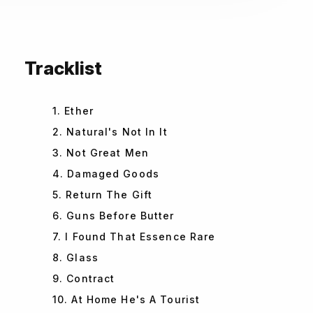
Tracklist
1. Ether
2. Natural's Not In It
3. Not Great Men
4. Damaged Goods
5. Return The Gift
6. Guns Before Butter
7. I Found That Essence Rare
8. Glass
9. Contract
10. At Home He's A Tourist