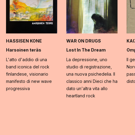
HASSISEN KONE
WAR ON DRUGS
KA
Harsoinen teräs
Lost In The Dream
Omp
L'atto d'addio di una
La depressione, uno
Il g
band iconica del rock
studio di registrazione,
Norv
finlandese, visionario
una nuova psichedelia. Il
pass
manifesto di new wave
classico anni Dieci che ha
dist
progressiva
dato un'altra vita allo
heartland rock