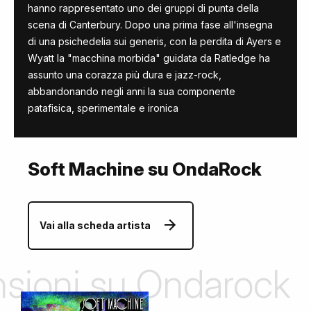
hanno rappresentato uno dei gruppi di punta della
scena di Canterbury. Dopo una prima fase all'insegna
di una psichedelia sui generis, con la perdita di Ayers e
Wyatt la "macchina morbida" guidata da Ratledge ha
assunto una corazza più dura e jazz-rock,
abbandonando negli anni la sua componente
patafisica, sperimentale e ironica
Soft Machine su OndaRock
Vai alla scheda artista
ensioni su Ondarock