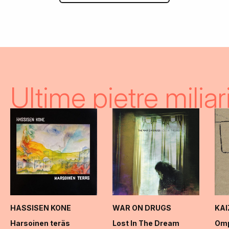
Ultime pietre miliar
HASSISEN KONE
WAR ON DRUGS
KA
Harsoinen teräs
Lost In The Dream
Omp