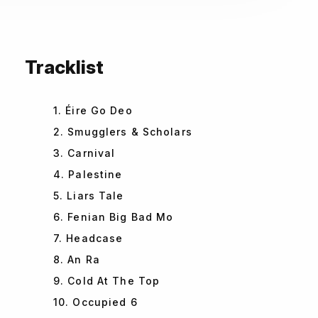
Tracklist
1. Éire Go Deo
2. Smugglers & Scholars
3. Carnival
4. Palestine
5. Liars Tale
6. Fenian Big Bad Mo
7. Headcase
8. An Ra
9. Cold At The Top
10. Occupied 6