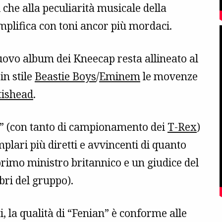
ti che alla peculiarità musicale della
mplifica con toni ancor più mordaci.
uovo album dei Kneecap resta allineato al
in stile
Beastie Boys
/
Eminem
le movenze
tishead
.
le” (con tanto di campionamento dei
T-Rex
)
plari più diretti e avvincenti di quanto
 primo ministro britannico e un giudice del
ri del gruppo).
, la qualità di “Fenian” è conforme alle