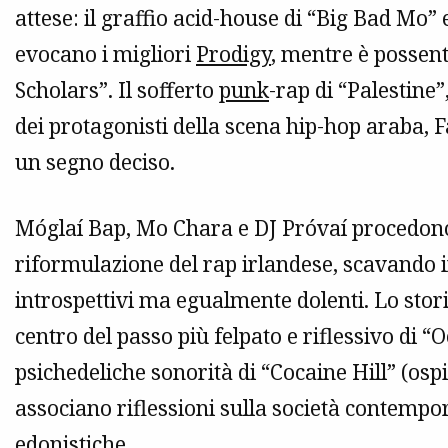
attese: il graffio acid-house di “Big Bad Mo”
evocano i migliori
Prodigy
, mentre è possent
Scholars”. Il sofferto
punk
-rap di “Palestine”
dei protagonisti della scena hip-hop araba, 
un segno deciso.
Móglaí Bap, Mo Chara e DJ Próvaí procedono
riformulazione del rap irlandese, scavando i
introspettivi ma egualmente dolenti. Lo storico
centro del passo più felpato e riflessivo di “
psichedeliche sonorità di “Cocaine Hill” (osp
associano riflessioni sulla società contempo
edonistiche.