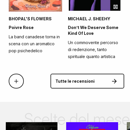
BHOPAL'S FLOWERS
MICHAEL J. SHEEHY
Poivre Rose
Don’t We Deserve Some
Kind Of Love
La band canadese torna in
Un commovente percorso
scena con un aromatico
di redenzione, tanto
pop psichedelico
spirituale quanto artistica
Tutte le recensioni
Scelte del mese
KAÁTAÌRA
MODEST MOUSE
DYLAN MATTINGLY
BANDA MAJE
MARTYNA BASTA
MOONSPELL
HELADO NEGRO, REYNA
STROKES
LOATHE
WILLOW
YHWH NAILGUN
ERWAN KERAVEC
COMBICHRIST
HANIA RANI
ALBERT ENO
GRACIE ABRAMS
TRELLDOM
OPUS KINK
ROBYN HITCHCOCK
ETTA
NIROSTA STEEL
STUART RYNN
LAY LLAMAS
FABRIC
MIRACLE
OPERA 23
CARLA DAL FORNO
GIUSEPPE IELASI, FABIO
HORSE LORDS
STERNPOST
TAYLOR DEUPREE,
TRICKY