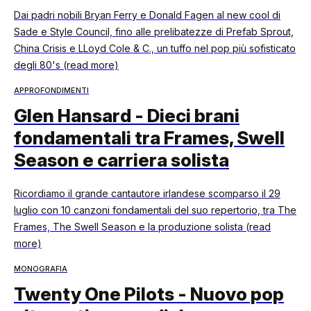
Dai padri nobili Bryan Ferry e Donald Fagen al new cool di
Sade e Style Council, fino alle prelibatezze di Prefab Sprout,
China Crisis e LLoyd Cole & C., un tuffo nel pop più sofisticato
degli 80's (read more)
APPROFONDIMENTI
Glen Hansard - Dieci brani
fondamentali tra Frames, Swell
Season e carriera solista
Ricordiamo il grande cantautore irlandese scomparso il 29
luglio con 10 canzoni fondamentali del suo repertorio, tra The
Frames, The Swell Season e la produzione solista (read
more)
MONOGRAFIA
Twenty One Pilots - Nuovo pop