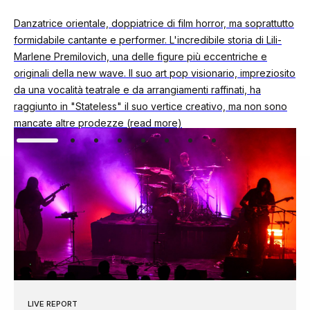
Danzatrice orientale, doppiatrice di film horror, ma soprattutto
formidabile cantante e performer. L'incredibile storia di Lili-
Marlene Premilovich, una delle figure più eccentriche e
originali della new wave. Il suo art pop visionario, impreziosito
da una vocalità teatrale e da arrangiamenti raffinati, ha
raggiunto in "Stateless" il suo vertice creativo, ma non sono
mancate altre prodezze (read more)
LIVE REPORT