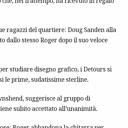
 che, nel frattempo, ha ricevuto in regalo
ue ragazzi del quartiere: Doug Sanden alla
to dallo stesso Roger dopo il suo veloce
per studiare disegno grafico, i Detours si
 le prime, sudatissime sterline.
wnshend, suggerisce al gruppo di
ne subito accettato all’unanimità.
cose: Roger abbandona la chitarra per