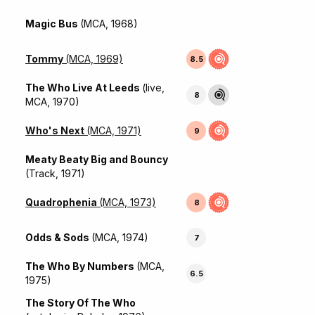
Magic Bus
(MCA, 1968)
Tommy
(MCA, 1969)
8.5
The Who Live At Leeds
(live,
8
MCA, 1970)
Who's Next
(MCA, 1971)
9
Meaty Beaty Big and Bouncy
(Track, 1971)
Quadrophenia
(MCA, 1973)
8
Odds & Sods
(MCA, 1974)
7
The Who By Numbers
(MCA,
6.5
1975)
The Story Of The Who