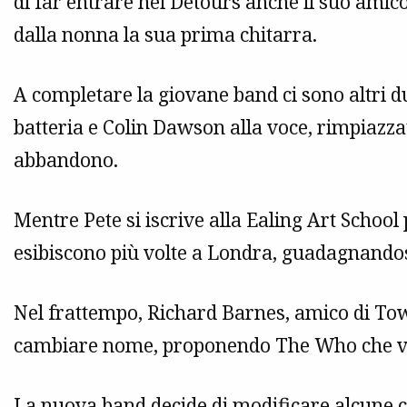
di far entrare nei Detours anche il suo amico
dalla nonna la sua prima chitarra.
A completare la giovane band ci sono altri d
batteria e Colin Dawson alla voce, rimpiazza
abbandono.
Mentre Pete si iscrive alla Ealing Art School 
esibiscono più volte a Londra, guadagnandosi
Nel frattempo, Richard Barnes, amico di To
cambiare nome, proponendo The Who che vie
La nuova band decide di modificare alcune 