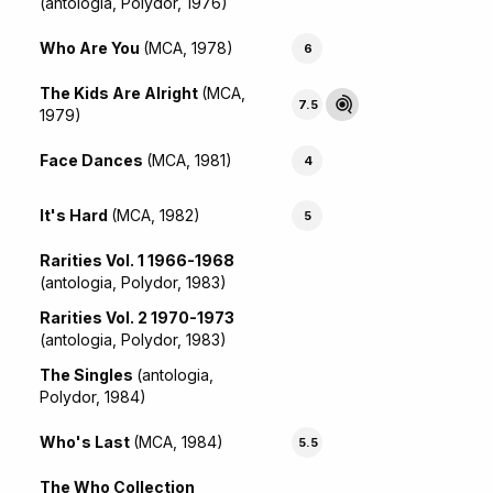
(antologia, Polydor, 1976)
Who Are You
(MCA, 1978)
6
The Kids Are Alright
(MCA,
7.5
1979)
Face Dances
(MCA, 1981)
4
It's Hard
(MCA, 1982)
5
Rarities Vol. 1 1966-1968
(antologia, Polydor, 1983)
Rarities Vol. 2 1970-1973
(antologia, Polydor, 1983)
The Singles
(antologia,
Polydor, 1984)
Who's Last
(MCA, 1984)
5.5
The Who Collection