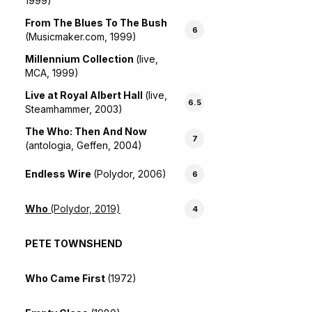
1999)
From The Blues To The Bush
6
(Musicmaker.com, 1999)
Millennium Collection
(live,
MCA, 1999)
Live at Royal Albert Hall
(live,
6.5
Steamhammer, 2003)
The Who: Then And Now
7
(antologia, Geffen, 2004)
Endless Wire
(Polydor, 2006)
6
Who
(Polydor, 2019)
4
PETE TOWNSHEND
Who Came First
(1972)