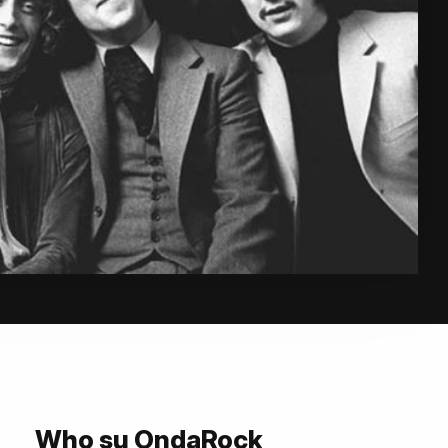
Who su OndaRock