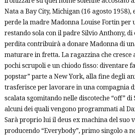
ironizzare su quel nome solenne accostato al
Nata a Bay City, Michigan (16 agosto 1958), e c
perde la madre Madonna Louise Fortin per un
restando sola con il padre Silvio Anthony, di 
perdita contribuirà a donare Madonna di una 
maturare in fretta. La ragazzina che cresce
pochi scrupoli e un chiodo fisso: diventare 
popstar” parte a New York, alla fine degli an
trasferisce per lavorare in una compagnia d
scalata sgomitando nelle discoteche “off” di 
alcuni dei quali vengono programmati al Da
Sarà proprio lui il deus ex machina del suo v
producendo “Everybody”, primo singolo a n