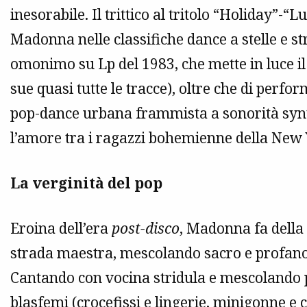
inesorabile. Il trittico al tritolo “Holiday”-
Madonna nelle classifiche dance a stelle e str
omonimo su Lp del 1983, che mette in luce il 
sue quasi tutte le tracce), oltre che di perfor
pop-dance urbana frammista a sonorità syn
l’amore tra i ragazzi bohemienne della New 
La verginità del pop
Eroina dell’era
post-disco
, Madonna fa della 
strada maestra, mescolando sacro e profano
Cantando con vocina stridula e mescolando p
blasfemi (crocefissi e lingerie, minigonne e 