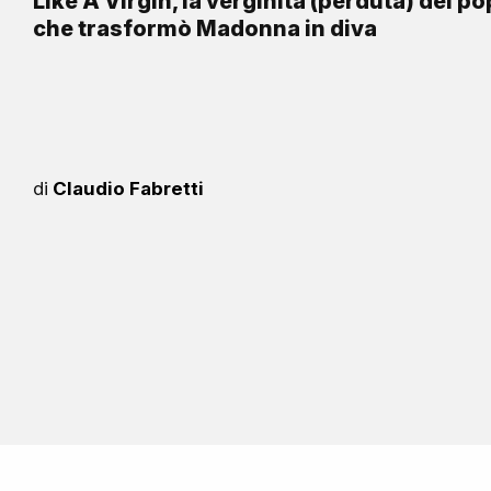
Like A Virgin, la verginità (perduta) del po
che trasformò Madonna in diva
di
Claudio Fabretti