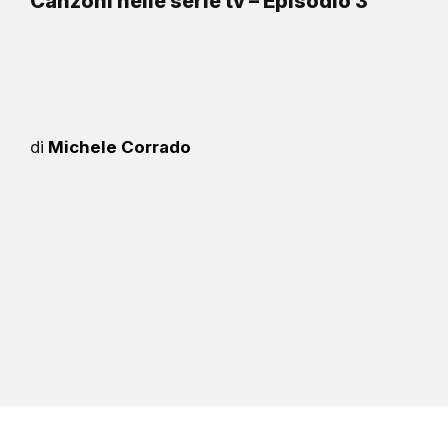
Canzoni nelle serie tv – Episodio 3
di
Michele Corrado