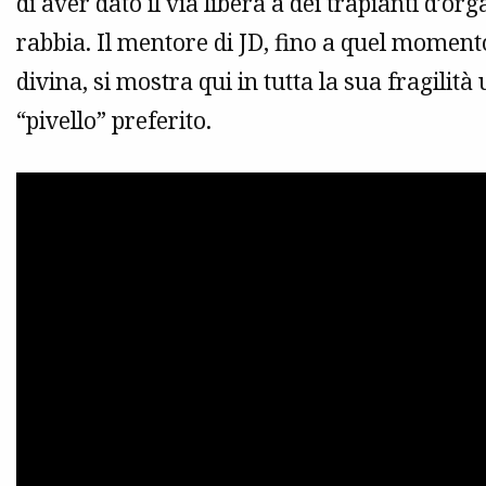
di aver dato il via libera a dei trapianti d’o
rabbia. Il mentore di JD, fino a quel momento
divina, si mostra qui in tutta la sua fragili
“pivello” preferito.