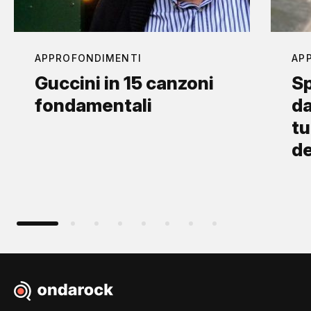
APPROFONDIMENTI
AP
Guccini in 15 canzoni
Sp
fondamentali
da
tu
d