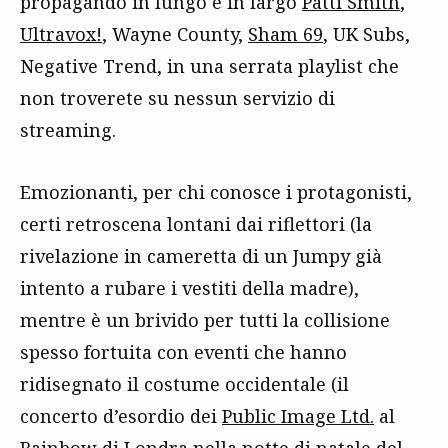
propagando in lungo e in largo
Patti Smith
,
Ultravox!
, Wayne County,
Sham 69
, UK Subs,
Negative Trend, in una serrata playlist che
non troverete su nessun servizio di
streaming.
Emozionanti, per chi conosce i protagonisti,
certi retroscena lontani dai riflettori (la
rivelazione in cameretta di un Jumpy già
intento a rubare i vestiti della madre),
mentre è un brivido per tutti la collisione
spesso fortuita con eventi che hanno
ridisegnato il costume occidentale (il
concerto d’esordio dei
Public Image Ltd.
al
Rainbow di Londra nella notte di natale del