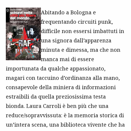
Abitando a Bologna e
frequentando circuiti punk,
difficile non essersi imbattuti in
una signora dall’apparenza
minuta e dimessa, ma che non
manca mai di essere
importunata da qualche appassionato,
magari con taccuino d’ordinanza alla mano,
consapevole della miniera di informazioni
estraibili da quella preziosissima testa
bionda. Laura Carroli è ben più che una
reduce/sopravvissuta: è la memoria storica di
un’intera scena, una biblioteca vivente che ha