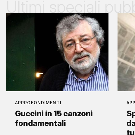
Ultimi speciali pubb
APPROFONDIMENTI
AP
Guccini in 15 canzoni
Sp
fondamentali
da
tu