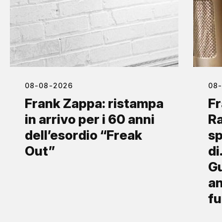
08-08-2026
08
Frank Zappa: ristampa
Fr
in arrivo per i 60 anni
Ra
dell’esordio “Freak
sp
Out”
di
Gu
an
fu