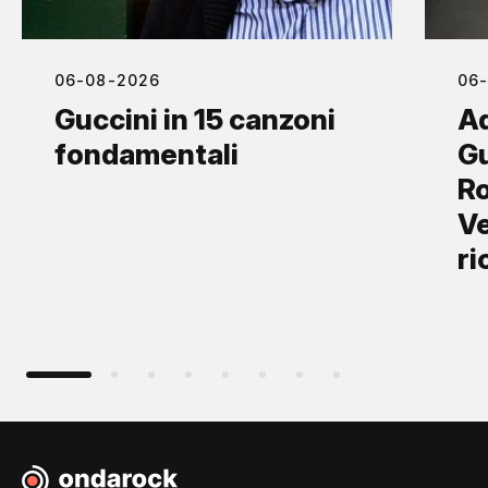
06-08-2026
06
Guccini in 15 canzoni
Ad
fondamentali
Gu
Ro
Ve
ri