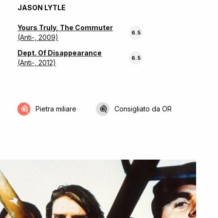
JASON LYTLE
Yours Truly, The Commuter
6.5
(Anti-, 2009)
Dept. Of Disappearance
6.5
(Anti-, 2012)
Pietra miliare
Consigliato da OR