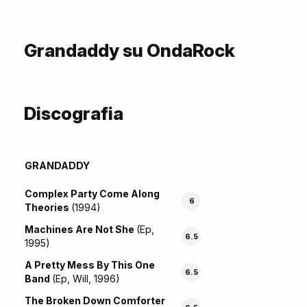
Grandaddy su OndaRock
Discografia
GRANDADDY
Complex Party Come Along
6
Theories
(1994)
Machines Are Not She
(Ep,
6.5
1995)
A Pretty Mess By This One
6.5
Band
(Ep, Will, 1996)
The Broken Down Comforter