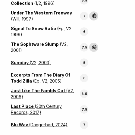
6.5
Collection
(1/2, 1996)
Under The Western Freeway
7
(Will, 1997)
Signal To Snow Ratio
(Ep, V2,
6
1999)
The Sophtware Slump
(V2,
7.5
2001)
Sumday
(V2, 2003)
5
Excerpts From The Diary Of
6
Todd Zilla
(Ep, V2, 2005)
Just Like The Fambly Cat
(V2,
6.5
2006)
Last Place
(30th Century
7.5
Records, 2017)
Blu Wav
(Dangerbird, 2024)
7