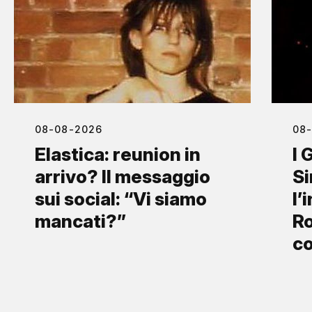
08-08-2026
08
Elastica: reunion in
I 
arrivo? Il messaggio
S
sui social: “Vi siamo
l’
mancati?”
Ro
co