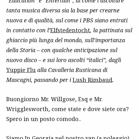
“Education” e “Entertain”, di come l’ascoltare
tanta musica diversa sia la base per crearne
nuova e di qualità, sul come i PBS siano entrati
in contatto con l’
Elfstedentocht
, la pattinata sul
ghiaccio più lunga del mondo, sull’importanza
della Storia – con qualche anticipazione sul
nuovo disco – e sui loro ascolti “italici”, dagli
Yuppie Flu
alla Cavalleria Rusticana di
Mascagni, passando per i
Lush Rimbaud
.
Buongiorno Mr. Willgose, Esq e Mr.
Wrigglesworth, come state e dove siete ora?
Spero in un posto comodo..
Siamo In Georgia nel nostro van (a noleggio),