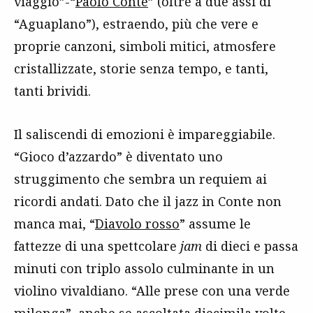
viaggio”-“
Paolo Conte
” (oltre a due assi di
“Aguaplano”), estraendo, più che vere e
proprie canzoni, simboli mitici, atmosfere
cristallizzate, storie senza tempo, e tanti,
tanti brividi.
Il saliscendi di emozioni è impareggiabile.
“Gioco d’azzardo” è diventato uno
struggimento che sembra un requiem ai
ricordi andati. Dato che il jazz in Conte non
manca mai, “
Diavolo rosso
” assume le
fattezze di una spettcolare
jam
di dieci e passa
minuti con triplo assolo culminante in un
violino vivaldiano. “Alle prese con una verde