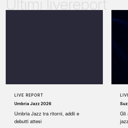
Ultimi livereport
LIVE REPORT
LIV
Umbria Jazz 2026
Suz
Umbria Jazz tra ritorni, addii e
Gli
debutti attesi
jaz