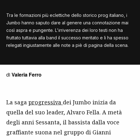
Tra le formazioni più eclettiche dello storico prog italiano, i
Jumbo hanno saputo dare al genere una connotazione mai
così aspra e pungente. L'irriverenza dei loro testi non ha
fruttato tuttavia alla band il successo meritato e li ha spesso
relegati ingiustamente alle note a piè di pagina della scena.
di
Valeria Ferro
La saga
progressiva
dei Jumbo inizia da
quella del suo leader, Alvaro Fella. A metà
degli anni Sessanta, il bassista dalla voce
graffiante suona nel gruppo di Gianni