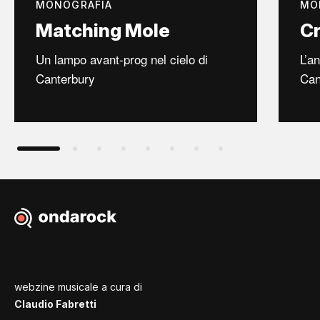
MONOGRAFIA
MO
Matching Mole
Cr
Un lampo avant-prog nel cielo di
L’a
Canterbury
Can
webzine musicale a cura di
Claudio Fabretti