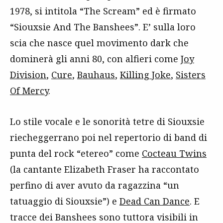
1978, si intitola “The Scream” ed è firmato
“Siouxsie And The Banshees”. E’ sulla loro
scia che nasce quel movimento dark che
dominerà gli anni 80, con alfieri come
Joy
Division
,
Cure
,
Bauhaus
,
Killing Joke
,
Sisters
Of Mercy
.
Lo stile vocale e le sonorità tetre di Siouxsie
riecheggerrano poi nel repertorio di band di
punta del rock “etereo” come
Cocteau Twins
(la cantante Elizabeth Fraser ha raccontato
perfino di aver avuto da ragazzina “un
tatuaggio di Siouxsie”) e
Dead Can Dance
. E
tracce dei Banshees sono tuttora visibili in