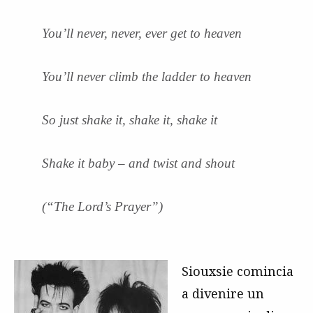
You’ll never, never, ever get to heaven
You’ll never climb the ladder to heaven
So just shake it, shake it, shake it
Shake it baby – and twist and shout
(“The Lord’s Prayer”)
Siouxsie comincia
a divenire un