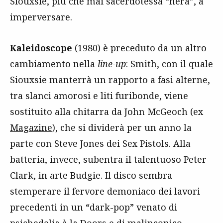
Siouxsie, più che mai sacerdotessa “nera”, a
imperversare.
Kaleidoscope
(1980) è preceduto da un altro
cambiamento nella
line-up
: Smith, con il quale
Siouxsie manterrà un rapporto a fasi alterne,
tra slanci amorosi e liti furibonde, viene
sostituito alla chitarra da John McGeoch (ex
Magazine
), che si dividerà per un anno la
parte con Steve Jones dei Sex Pistols. Alla
batteria, invece, subentra il talentuoso Peter
Clark, in arte Budgie. Il disco sembra
stemperare il fervore demoniaco dei lavori
precedenti in un “dark-pop” venato di
psichedelia à la
Doors
e di malinconico