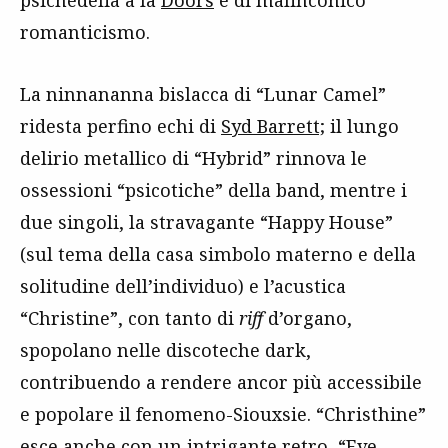
romanticismo.
La ninnananna bislacca di “Lunar Camel”
ridesta perfino echi di
Syd Barrett;
il lungo
delirio metallico di “Hybrid” rinnova le
ossessioni “psicotiche” della band, mentre i
due singoli, la stravagante “Happy House”
(sul tema della casa simbolo materno e della
solitudine dell’individuo) e l’acustica
“Christine”, con tanto di
riff
d’organo,
spopolano nelle discoteche dark,
contribuendo a rendere ancor più accessibile
e popolare il fenomeno-Siouxsie. “Christhine”
esce anche con un intrigante retro, “Eve