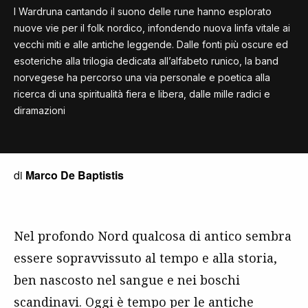
I Wardruna cantando il suono delle rune hanno esplorato
nuove vie per il folk nordico, infondendo nuova linfa vitale ai
vecchi miti e alle antiche leggende. Dalle fonti più oscure ed
esoteriche alla trilogia dedicata all’alfabeto runico, la band
norvegese ha percorso una via personale e poetica alla
ricerca di una spiritualità fiera e libera, dalle mille radici e
diramazioni
di
Marco De Baptistis
Nel profondo Nord qualcosa di antico sembra
essere sopravvissuto al tempo e alla storia,
ben nascosto nel sangue e nei boschi
scandinavi. Oggi è tempo per le antiche