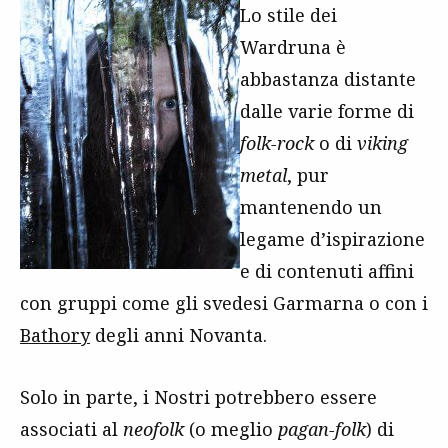
Lo stile dei
Wardruna è
abbastanza distante
dalle varie forme di
folk-rock
o di
viking
metal
, pur
mantenendo un
legame d’ispirazione
e di contenuti affini
con gruppi come gli svedesi Garmarna o con i
Bathory
degli anni Novanta.
Solo in parte, i Nostri potrebbero essere
associati al
neofolk
(o meglio
pagan-folk
) di