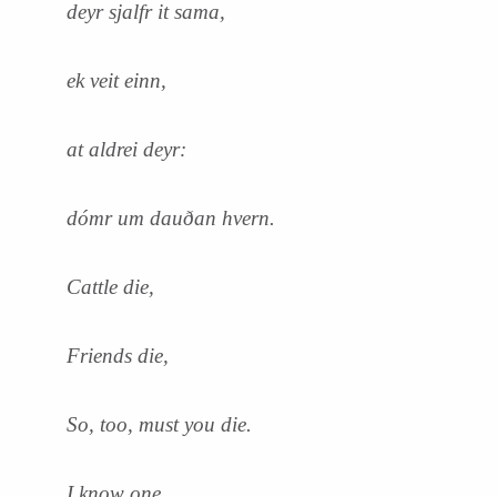
deyr sjalfr it sama,
ek veit einn,
at aldrei deyr:
dómr um dauðan hvern.
Cattle die,
Friends die,
So, too, must you die.
I know one,