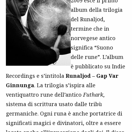
2009 esce il primo
album della trilogia
del Runaljod,
termine che in
norvegese antico
significa “Suono
delle rune”. L’album
è pubblicato su Indie
Recordings e s’intitola
Runaljod – Gap Var
Ginnunga
. La trilogia s’ispira alle
ventiquattro rune dell’antico
Futhark
,
sistema di scrittura usato dalle tribù
germaniche. Ogni runa è anche portatrice di
significati magici e divinatori, oltre a essere