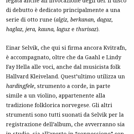
legata anche all’invocazione degli dei. Il disco
di debutto è dedicato principalmente a una
serie di otto rune (
algiz, berkanan, dagaz,
haglaz, jera, kauna, laguz
e
thurisaz
).
Einar Selvik, che qui si firma ancora Kvitrafn,
è accompagnato, oltre che da Gaahl e Lindy
Fay Hella alle voci, anche dal musicista folk
Hallvard Kleiveland. Quest’ultimo utilizza un
hardingfele
, strumento a corde, in parte
simile a un violino, appartenente alla
tradizione folklorica norvegese. Gli altri
strumenti sono tutti suonati da Selvik per la
registrazione dell’album, che avverranno sia
in studio, sia all’aperto in “connessione” con