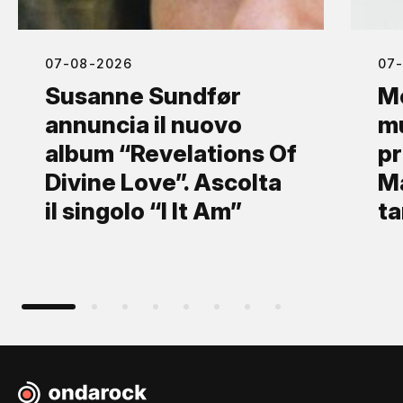
07-08-2026
07
Susanne Sundfør
Mo
annuncia il nuovo
mu
album “Revelations Of
pr
Divine Love”. Ascolta
Ma
il singolo “I It Am”
ta