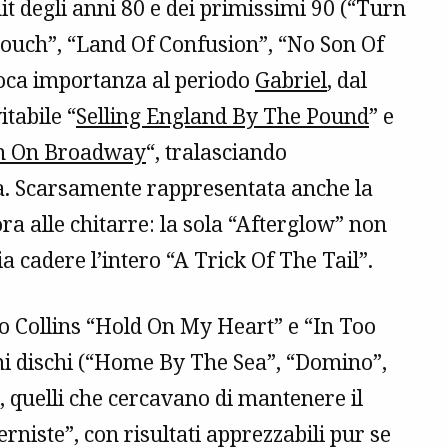
it degli anni 80 e dei primissimi 90 (“Turn
Touch”, “Land Of Confusion”, “No Son Of
oca importanza al periodo
Gabriel
, dal
itabile “
Selling England By The Pound
” e
n On Broadway
“, tralasciando
a. Scarsamente rappresentata anche la
a alle chitarre: la sola “Afterglow” non
ia cadere l’intero “A Trick Of The Tail”.
 Collins “Hold On My Heart” e “In Too
timi dischi (“Home By The Sea”, “Domino”,
, quelli che cercavano di mantenere il
niste”, con risultati apprezzabili pur se