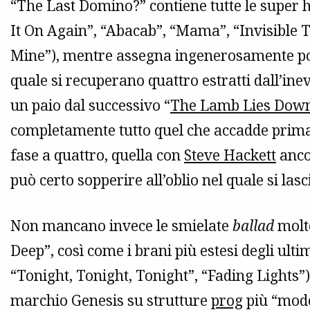
“The Last Domino?” contiene tutte le super h
It On Again”, “Abacab”, “Mama”, “Invisible 
Mine”), mentre assegna ingenerosamente p
quale si recuperano quattro estratti dall’inev
un paio dal successivo “
The Lamb Lies Dow
completamente tutto quel che accadde prim
fase a quattro, quella con
Steve Hackett
ancor
può certo sopperire all’oblio nel quale si lasc
Non mancano invece le smielate
ballad
molto
Deep”, così come i brani più estesi degli ul
“Tonight, Tonight, Tonight”, “Fading Lights”)
marchio Genesis su strutture
prog
più “moder