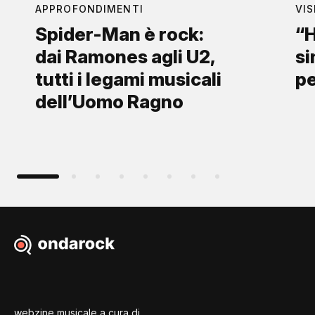
APPROFONDIMENTI
VIS
Spider-Man è rock:
“H
dai Ramones agli U2,
si
tutti i legami musicali
p
dell’Uomo Ragno
webzine musicale a cura di