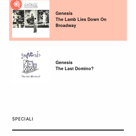
Genesis
The Lamb Lies Down On
Broadway
Genesis
The Last Domino?
SPECIALI