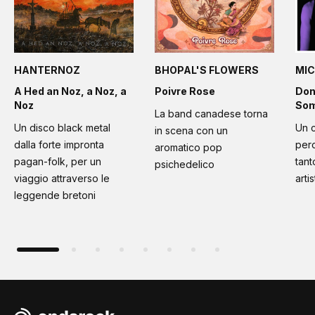
HANTERNOZ
BHOPAL'S FLOWERS
MIC
A Hed an Noz, a Noz, a
Poivre Rose
Don
Noz
Som
La band canadese torna
Un disco black metal
Un 
in scena con un
dalla forte impronta
per
aromatico pop
pagan-folk, per un
tant
psichedelico
viaggio attraverso le
artis
leggende bretoni