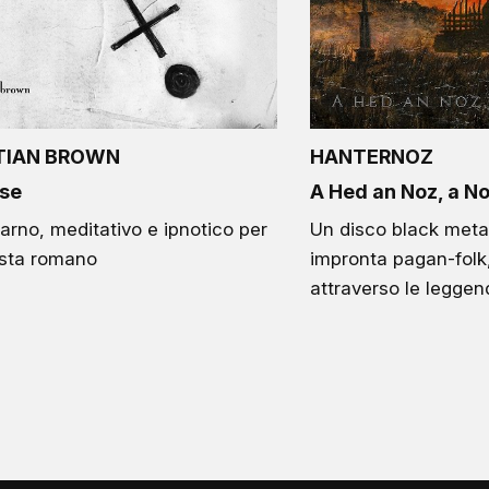
TIAN BROWN
HANTERNOZ
se
A Hed an Noz, a No
arno, meditativo e ipnotico per
Un disco black metal
ista romano
impronta pagan-folk,
attraverso le leggen