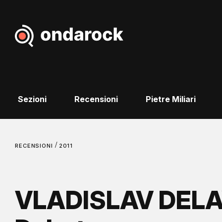
Sezioni
Recensioni
Pietre Miliari
/
RECENSIONI
2011
VLADISLAV DELA