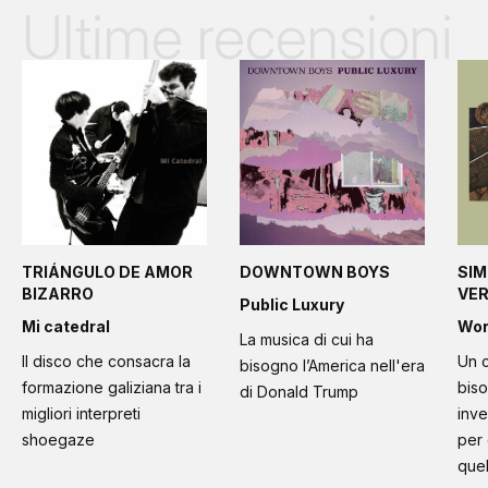
Ultime recensioni
TRIÁNGULO DE AMOR
DOWNTOWN BOYS
SIM
BIZARRO
VE
Public Luxury
Mi catedral
Wo
La musica di cui ha
Il disco che consacra la
Un c
bisogno l’America nell'era
formazione galiziana tra i
bis
di Donald Trump
migliori interpreti
inve
shoegaze
per
quel