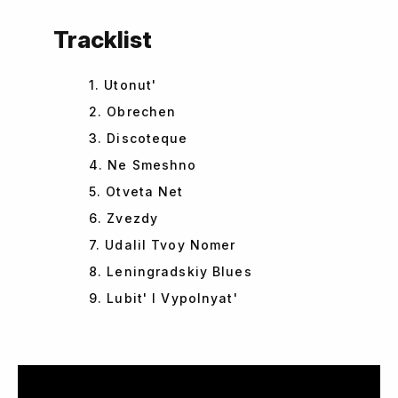
Tracklist
1. Utonut'
2. Obrechen
3. Discoteque
4. Ne Smeshno
5. Otveta Net
6. Zvezdy
7. Udalil Tvoy Nomer
8. Leningradskiy Blues
9. Lubit' I Vypolnyat'