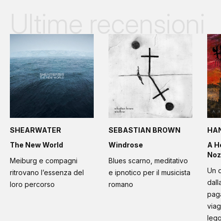
Ultime recensioni
SHEARWATER
SEBASTIAN BROWN
HA
The New World
Windrose
A H
Noz
Meiburg e compagni
Blues scarno, meditativo
Un d
ritrovano l’essenza del
e ipnotico per il musicista
dall
loro percorso
romano
paga
viag
leg