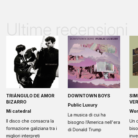
Ultime recensioni
TRIÁNGULO DE AMOR
DOWNTOWN BOYS
SIM
BIZARRO
VE
Public Luxury
Mi catedral
Wo
La musica di cui ha
Il disco che consacra la
Un c
bisogno l’America nell'era
formazione galiziana tra i
bis
di Donald Trump
migliori interpreti
inve