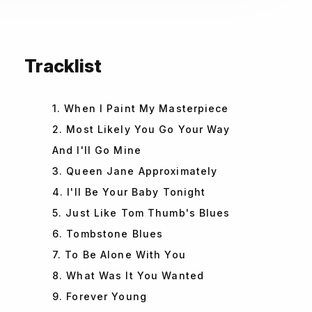
Tracklist
1. When I Paint My Masterpiece
2. Most Likely You Go Your Way
And I'll Go Mine
3. Queen Jane Approximately
4. I'll Be Your Baby Tonight
5. Just Like Tom Thumb's Blues
6. Tombstone Blues
7. To Be Alone With You
8. What Was It You Wanted
9. Forever Young