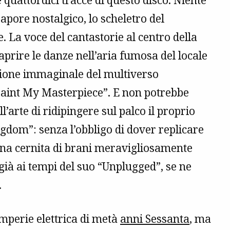
e quattordici tracce di questo disco. Niente
apore nostalgico, lo scheletro del
. La voce del cantastorie al centro della
prire le danze nell’aria fumosa del locale
nsione immaginale del multiverso
 Paint My Masterpiece”. E non potrebbe
’arte di ridipingere sul palco il proprio
om”: senza l’obbligo di dover replicare
 una cernita di brani meravigliosamente
già ai tempi del suo “Unplugged”, se ne
.
emperie elettrica di metà
anni Sessanta
, ma