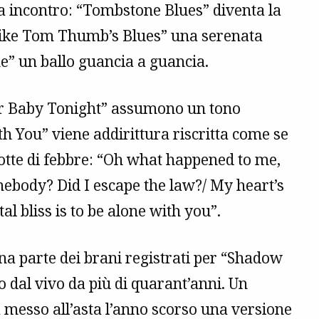
va incontro: “Tombstone Blues” diventa la
 Like Tom Thumb’s Blues” una serenata
e” un ballo guancia a guancia.
Your Baby Tonight” assumono un tono
h You” viene addirittura riscritta come se
otte di febbre: “Oh what happened to me,
mebody? Did I escape the law?/ My heart’s
l bliss is to be alone with you”.
una parte dei brani registrati per “Shadow
o dal vivo da più di quarant’anni. Un
a messo all’asta l’anno scorso una versione