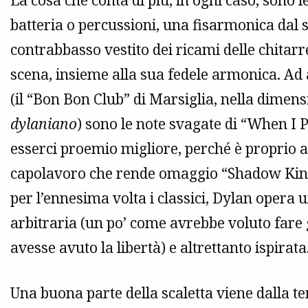
La cosa che conta di più, in ogni caso, sono l
batteria o percussioni, una fisarmonica dal s
contrabbasso vestito dei ricami delle chitarre
scena, insieme alla sua fedele armonica. Ad a
(il “Bon Bon Club” di Marsiglia, nella dime
dylaniano
) sono le note svagate di “When I
esserci proemio migliore, perché è proprio all
capolavoro che rende omaggio “Shadow Kingd
per l’ennesima volta i classici, Dylan opera
arbitraria (un po’ come avrebbe voluto fare 
avesse avuto la libertà) e altrettanto ispirata
Una buona parte della scaletta viene dalla t