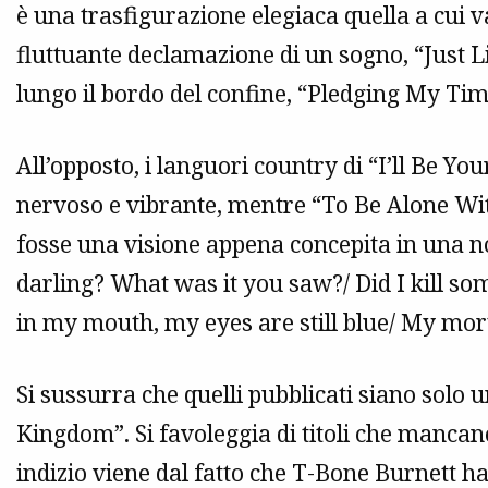
è una trasfigurazione elegiaca quella a cui 
fluttuante declamazione di un sogno, “Just
lungo il bordo del confine, “Pledging My Tim
All’opposto, i languori country di “I’ll Be 
nervoso e vibrante, mentre “To Be Alone Wit
fosse una visione appena concepita in una n
darling? What was it you saw?/ Did I kill so
in my mouth, my eyes are still blue/ My morta
Si sussurra che quelli pubblicati siano solo 
Kingdom”. Si favoleggia di titoli che mancan
indizio viene dal fatto che T-Bone Burnett h