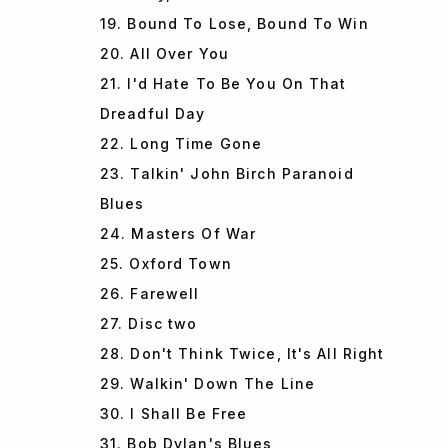
19. Bound To Lose, Bound To Win
20. All Over You
21. I'd Hate To Be You On That
Dreadful Day
22. Long Time Gone
23. Talkin' John Birch Paranoid
Blues
24. Masters Of War
25. Oxford Town
26. Farewell
27. Disc two
28. Don't Think Twice, It's All Right
29. Walkin' Down The Line
30. I Shall Be Free
31. Bob Dylan's Blues