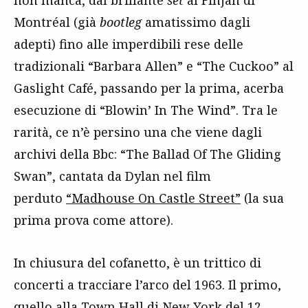
non manca, dal brillante
set
al Finjan di
Montréal (già
bootleg
amatissimo dagli
adepti) fino alle imperdibili rese delle
tradizionali “Barbara Allen” e “The Cuckoo” al
Gaslight Café, passando per la prima, acerba
esecuzione di “Blowin’ In The Wind”. Tra le
rarità, ce n’è persino una che viene dagli
archivi della Bbc: “The Ballad Of The Gliding
Swan”, cantata da Dylan nel film
perduto
“Madhouse On Castle Street”
(la sua
prima prova come attore).
In chiusura del cofanetto, è un trittico di
concerti a tracciare l’arco del 1963. Il primo,
quello alla Town Hall di New York del 12