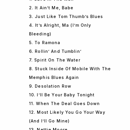
2. It Ain’t Me, Babe
3. Just Like Tom Thumb’s Blues
4. It’s Alright, Ma (I’m Only
Bleeding)
5. To Ramona
6. Rollin’ And Tumblin’
7. Spirit On The Water
8. Stuck Inside Of Mobile With The
Memphis Blues Again
9. Desolation Row
10. I’ll Be Your Baby Tonight
11. When The Deal Goes Down
12. Most Likely You Go Your Way
(And I’ll Go Mine)
13. Nettie Moore