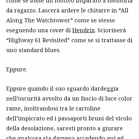
come se fosse un motivo imparato a memoria
da ragazzo. Lascerà ardere le chitarre in “All
Along The Watchtower” come se stesse
eseguendo una
cover
di
Hendrix
. Sciorinerà
“Highway 61 Revisited” come se si trattasse di
uno standard blues.
Eppure.
Eppure quando il suo sguardo dardeggia
nell’oscurità avvolto da un fascio di luce color
rame, inoltrandosi tra le cartoline
dell’impiccato ed i passaporti bruni del vicolo
della desolazione, saresti pronto a giurare
che qualcosa sta davvero accadendo qui ed