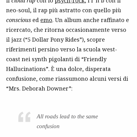
il
cloud rap
con lo
psych-rock
, l’r’n’b con il
neo-soul, il rap più astratto con quello più
conscious
ed
emo
. Un album anche raffinato e
ricercato, che ritorna occasionamente verso
il jazz (“5 Dollar Pony Rides”), scopre
riferimenti persino verso la scuola west-
coast nei synth pigolanti di “Friendly
Hallucinations”. È una dolce, disperata
confusione, come riassumono alcuni versi di
“Mrs. Deborah Downer”:
All roads lead to the same
confusion