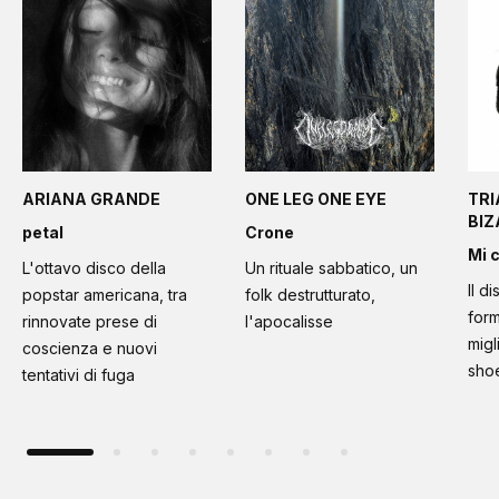
ARIANA GRANDE
ONE LEG ONE EYE
TRI
BI
petal
Crone
Mi 
L'ottavo disco della
Un rituale sabbatico, un
Il d
popstar americana, tra
folk destrutturato,
form
rinnovate prese di
l'apocalisse
migl
coscienza e nuovi
sho
tentativi di fuga