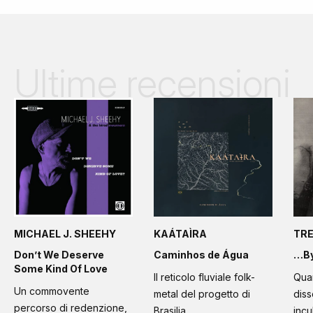
Ultime recensioni
MICHAEL J. SHEEHY
KAÁTAÌRA
TR
Don’t We Deserve
Caminhos de Água
…By
Some Kind Of Love
Il reticolo fluviale folk-
Quan
Un commovente
metal del progetto di
diss
percorso di redenzione,
Brasilia
incu