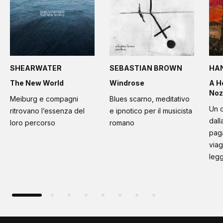
SHEARWATER
SEBASTIAN BROWN
HA
The New World
Windrose
A H
Noz
Meiburg e compagni
Blues scarno, meditativo
Un d
ritrovano l’essenza del
e ipnotico per il musicista
dall
loro percorso
romano
paga
viag
leg