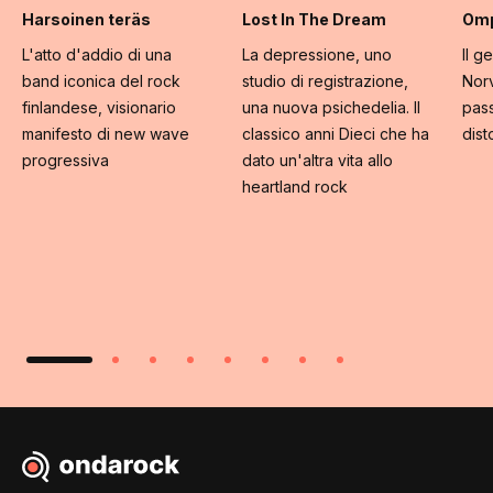
Harsoinen teräs
Lost In The Dream
Omp
L'atto d'addio di una
La depressione, uno
Il g
band iconica del rock
studio di registrazione,
Norv
finlandese, visionario
una nuova psichedelia. Il
pass
manifesto di new wave
classico anni Dieci che ha
dist
progressiva
dato un'altra vita allo
heartland rock