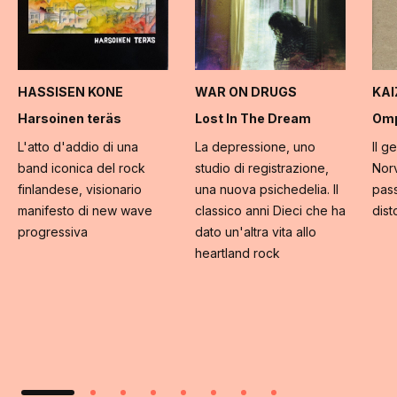
HASSISEN KONE
WAR ON DRUGS
KA
Harsoinen teräs
Lost In The Dream
Omp
L'atto d'addio di una
La depressione, uno
Il g
band iconica del rock
studio di registrazione,
Norv
finlandese, visionario
una nuova psichedelia. Il
pass
manifesto di new wave
classico anni Dieci che ha
dist
progressiva
dato un'altra vita allo
heartland rock