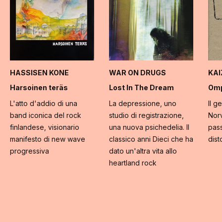
HASSISEN KONE
WAR ON DRUGS
KA
Harsoinen teräs
Lost In The Dream
Omp
L'atto d'addio di una
La depressione, uno
Il g
band iconica del rock
studio di registrazione,
Norv
finlandese, visionario
una nuova psichedelia. Il
pass
manifesto di new wave
classico anni Dieci che ha
dist
progressiva
dato un'altra vita allo
heartland rock