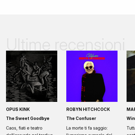
Ultime recensioni
OPUS KINK
ROBYN HITCHCOCK
MA
The Sweet Goodbye
The Confuser
Win
Caos, fiati e teatro
La morte ti fa saggio:
Tutt