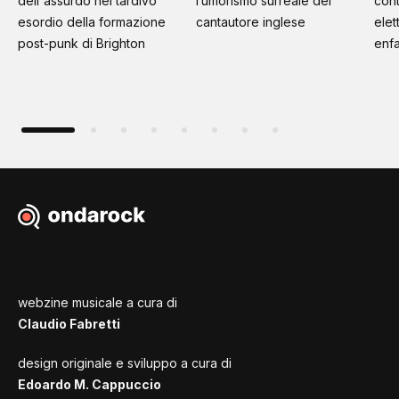
dell'assurdo nel tardivo
l’umorismo surreale del
cont
esordio della formazione
cantautore inglese
elet
post-punk di Brighton
enfa
webzine musicale a cura di
Claudio Fabretti
design originale e sviluppo a cura di
Edoardo M. Cappuccio